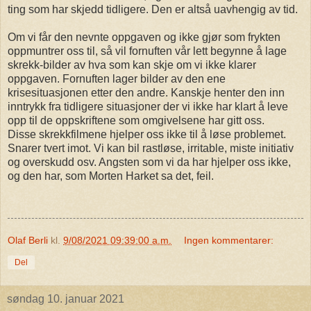
ting som har skjedd tidligere. Den er altså uavhengig av tid.
Om vi får den nevnte oppgaven og ikke gjør som frykten
oppmuntrer oss til, så vil fornuften vår lett begynne å lage
skrekk-bilder av hva som kan skje om vi ikke klarer
oppgaven. Fornuften lager bilder av den ene
krisesituasjonen etter den andre. Kanskje henter den inn
inntrykk fra tidligere situasjoner der vi ikke har klart å leve
opp til de oppskriftene som omgivelsene har gitt oss.
Disse skrekkfilmene hjelper oss ikke til å løse problemet.
Snarer tvert imot. Vi kan bil rastløse, irritable, miste initiativ
og overskudd osv. Angsten som vi da har hjelper oss ikke,
og den har, som Morten Harket sa det, feil.
Olaf Berli
kl.
9/08/2021 09:39:00 a.m.
Ingen kommentarer:
Del
søndag 10. januar 2021