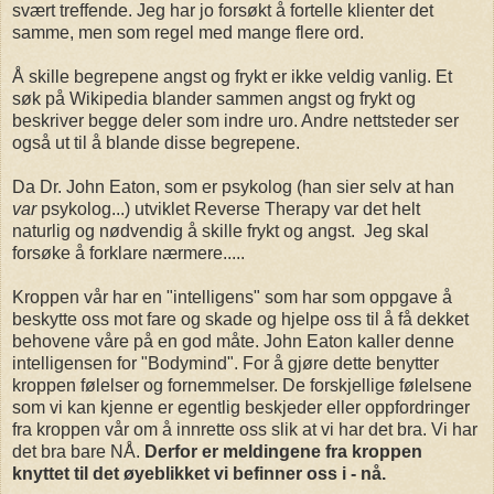
svært treffende. Jeg har jo forsøkt å fortelle klienter det
samme, men som regel med mange flere ord.
Å skille begrepene angst og frykt er ikke veldig vanlig. Et
søk på Wikipedia blander sammen angst og frykt og
beskriver begge deler som indre uro. Andre nettsteder ser
også ut til å blande disse begrepene.
Da Dr. John Eaton, som er psykolog (han sier selv at han
var
psykolog...) utviklet Reverse Therapy var det helt
naturlig og nødvendig å skille frykt og angst. Jeg skal
forsøke å forklare nærmere.....
Kroppen vår har en "intelligens" som har som oppgave å
beskytte oss mot fare og skade og hjelpe oss til å få dekket
behovene våre på en god måte. John Eaton kaller denne
intelligensen for "Bodymind". For å gjøre dette benytter
kroppen følelser og fornemmelser. De forskjellige følelsene
som vi kan kjenne er egentlig beskjeder eller oppfordringer
fra kroppen vår om å innrette oss slik at vi har det bra. Vi har
det bra bare NÅ.
Derfor er meldingene fra kroppen
knyttet til det øyeblikket vi befinner oss i - nå.