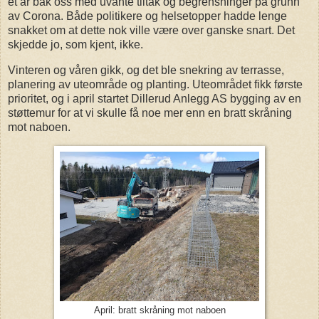
et år bak oss med uvante tiltak og begrensninger på grunn
av Corona. Både politikere og helsetopper hadde lenge
snakket om at dette nok ville være over ganske snart. Det
skjedde jo, som kjent, ikke.
Vinteren og våren gikk, og det ble snekring av terrasse,
planering av uteområde og planting. Uteområdet fikk første
prioritet, og i april startet Dillerud Anlegg AS bygging av en
støttemur for at vi skulle få noe mer enn en bratt skråning
mot naboen.
April: bratt skråning mot naboen