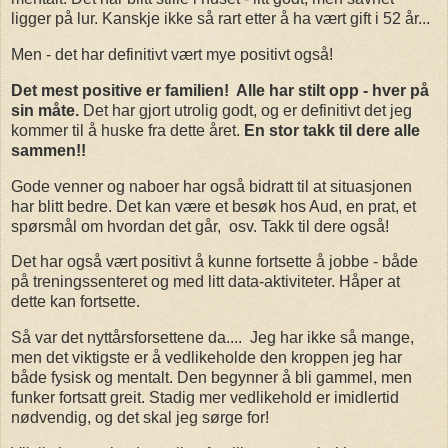
ligger på lur. Kanskje ikke så rart etter å ha vært gift i 52 år...
Men - det har definitivt vært mye positivt også!
Det mest positive er familien! Alle har stilt opp - hver på
sin måte.
Det har gjort utrolig godt, og er definitivt det jeg
kommer til å huske fra dette året.
En stor takk til dere alle
sammen!!
Gode venner og naboer har også bidratt til at situasjonen
har blitt bedre. Det kan være et besøk hos Aud, en prat, et
spørsmål om hvordan det går, osv. Takk til dere også!
Det har også vært positivt å kunne fortsette å jobbe - både
på treningssenteret og med litt data-aktiviteter. Håper at
dette kan fortsette.
Så var det nyttårsforsettene da.... Jeg har ikke så mange,
men det viktigste er å vedlikeholde den kroppen jeg har
både fysisk og mentalt. Den begynner å bli gammel, men
funker fortsatt greit. Stadig mer vedlikehold er imidlertid
nødvendig, og det skal jeg sørge for!