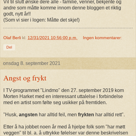
Vil til slutt ønske dere alle - familie, venner, bekjente og
andre som måtte komme innom denne bloggen et riktig
godt, nytt år!!
(Som vi sier i logen: Måtte det skje!)
Olaf Berli
kl.
12/31/2021 10:56:00 p.m.
Ingen kommentarer:
Del
onsdag 8. september 2021
Angst og frykt
I TV-programmet "Lindmo" den 27. september 2019 kom
Morten Harket med en interessant uttalelse i forbindelse
med en artist som følte seg usikker på fremtiden.
"Husk,
angsten
har alltid feil, men
frykten
har alltid rett".
Etter å ha jobbet noen år med å hjelpe folk som "har møtt
veggen" til bl. a. å uttrykke følelser var denne beskrivelsen