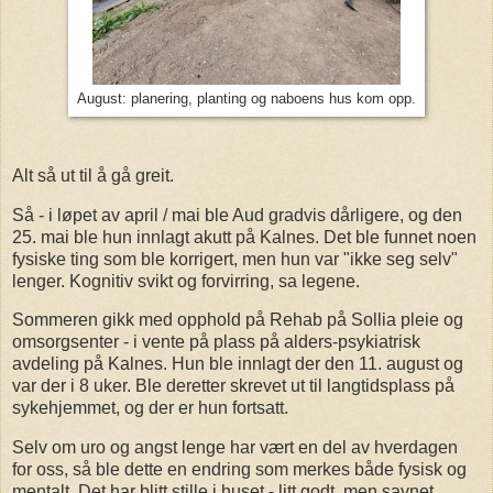
August: planering, planting og naboens hus kom opp.
Alt så ut til å gå greit.
Så - i løpet av april / mai ble Aud gradvis dårligere, og den
25. mai ble hun innlagt akutt på Kalnes. Det ble funnet noen
fysiske ting som ble korrigert, men hun var "ikke seg selv"
lenger. Kognitiv svikt og forvirring, sa legene.
Sommeren gikk med opphold på Rehab på Sollia pleie og
omsorgsenter - i vente på plass på alders-psykiatrisk
avdeling på Kalnes. Hun ble innlagt der den 11. august og
var der i 8 uker. Ble deretter skrevet ut til langtidsplass på
sykehjemmet, og der er hun fortsatt.
Selv om uro og angst lenge har vært en del av hverdagen
for oss, så ble dette en endring som merkes både fysisk og
mentalt. Det har blitt stille i huset - litt godt, men savnet