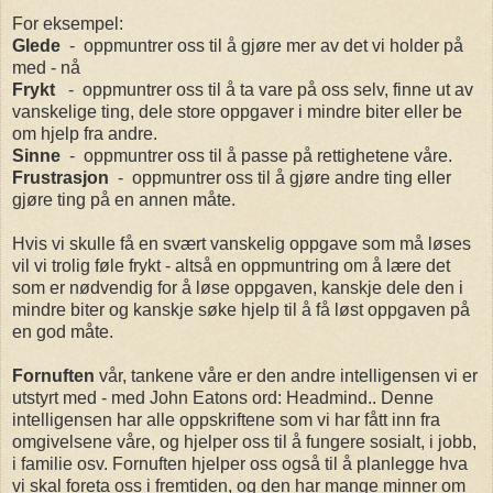
For eksempel:
Glede
- oppmuntrer oss til å gjøre mer av det vi holder på
med - nå
Frykt
- oppmuntrer oss til å ta vare på oss selv, finne ut av
vanskelige ting, dele store oppgaver i mindre biter eller be
om hjelp fra andre.
Sinne
- oppmuntrer oss til å passe på rettighetene våre.
Frustrasjon
- oppmuntrer oss til å gjøre andre ting eller
gjøre ting på en annen måte.
Hvis vi skulle få en svært vanskelig oppgave som må løses
vil vi trolig føle frykt - altså en oppmuntring om å lære det
som er nødvendig for å løse oppgaven, kanskje dele den i
mindre biter og kanskje søke hjelp til å få løst oppgaven på
en god måte.
Fornuften
vår, tankene våre er den andre intelligensen vi er
utstyrt med - med John Eatons ord: Headmind.. Denne
intelligensen har alle oppskriftene som vi har fått inn fra
omgivelsene våre, og hjelper oss til å fungere sosialt, i jobb,
i familie osv. Fornuften hjelper oss også til å planlegge hva
vi skal foreta oss i fremtiden, og den har mange minner om