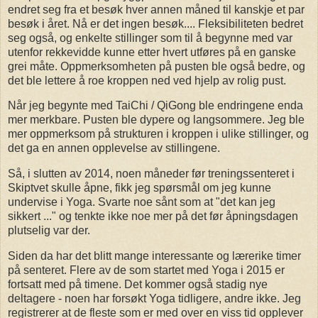
endret seg fra et besøk hver annen måned til kanskje et par
besøk i året. Nå er det ingen besøk.... Fleksibiliteten bedret
seg også, og enkelte stillinger som til å begynne med var
utenfor rekkevidde kunne etter hvert utføres på en ganske
grei måte. Oppmerksomheten på pusten ble også bedre, og
det ble lettere å roe kroppen ned ved hjelp av rolig pust.
Når jeg begynte med TaiChi / QiGong ble endringene enda
mer merkbare. Pusten ble dypere og langsommere. Jeg ble
mer oppmerksom på strukturen i kroppen i ulike stillinger, og
det ga en annen opplevelse av stillingene.
Så, i slutten av 2014, noen måneder før treningssenteret i
Skiptvet skulle åpne, fikk jeg spørsmål om jeg kunne
undervise i Yoga. Svarte noe sånt som at "det kan jeg
sikkert ..." og tenkte ikke noe mer på det før åpningsdagen
plutselig var der.
Siden da har det blitt mange interessante og lærerike timer
på senteret. Flere av de som startet med Yoga i 2015 er
fortsatt med på timene. Det kommer også stadig nye
deltagere - noen har forsøkt Yoga tidligere, andre ikke. Jeg
registrerer at de fleste som er med over en viss tid opplever