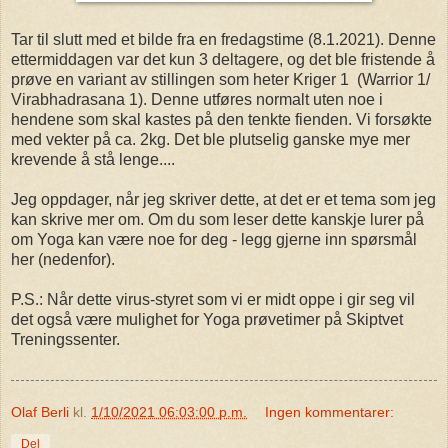
Tar til slutt med et bilde fra en fredagstime (8.1.2021). Denne
ettermiddagen var det kun 3 deltagere, og det ble fristende å
prøve en variant av stillingen som heter Kriger 1 (Warrior 1/
Virabhadrasana 1). Denne utføres normalt uten noe i
hendene som skal kastes på den tenkte fienden. Vi forsøkte
med vekter på ca. 2kg. Det ble plutselig ganske mye mer
krevende å stå lenge....
Jeg oppdager, når jeg skriver dette, at det er et tema som jeg
kan skrive mer om. Om du som leser dette kanskje lurer på
om Yoga kan være noe for deg - legg gjerne inn spørsmål
her (nedenfor).
P.S.: Når dette virus-styret som vi er midt oppe i gir seg vil
det også være mulighet for Yoga prøvetimer på Skiptvet
Treningssenter.
Olaf Berli
kl.
1/10/2021 06:03:00 p.m.
Ingen kommentarer:
Del