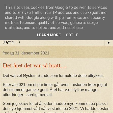
This site uses cookies from Google to deliver its services
Olaf Berlis blogg (var:Terapi,
and to analyze traffic. Your IP address and user-agent are
shared with Google along with performance and security
metrics to ensure quality of service, generate usage
Yoga og litt av hvert)
statistics, and to detect and address abuse.
LEARN MORE
GOT IT
▼
fredag 31. desember 2021
Det året det var så bratt....
Det var vel Øystein Sunde som formulerte dette uttrykket.
Etter at 2021 om et par timer går over i historien føler jeg at
det stemmer ganske godt. Året har vært fylt av mange
utfordringer - særlig mentalt.
Som jeg skrev for et år siden hadde mye kommet på plass i
det nye hjemmet vårt når vi startet på 2021. Vi hadde nesten