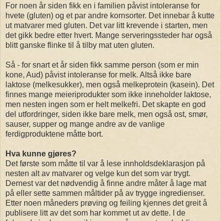
For noen år siden fikk en i familien påvist intoleranse for
hvete (gluten) og et par andre kornsorter. Det innebar å kutte
ut matvarer med gluten. Det var litt krevende i starten, men
det gikk bedre etter hvert. Mange serveringssteder har også
blitt ganske flinke til å tilby mat uten gluten.
Så - for snart et år siden fikk samme person (som er min
kone, Aud) påvist intoleranse for melk. Altså ikke bare
laktose (melkesukker), men også melkeprotein (kasein). Det
finnes mange meieriprodukter som ikke inneholder laktose,
men nesten ingen som er helt melkefri. Det skapte en god
del utfordringer, siden ikke bare melk, men også ost, smør,
sauser, supper og mange andre av de vanlige
ferdigproduktene måtte bort.
Hva kunne gjøres?
Det første som måtte til var å lese innholdsdeklarasjon på
nesten alt av matvarer og velge kun det som var trygt.
Dernest var det nødvendig å finne andre måter å lage mat
på eller sette sammen måltider på av trygge ingredienser.
Etter noen måneders prøving og feiling kjennes det greit å
publisere litt av det som har kommet ut av dette. I de