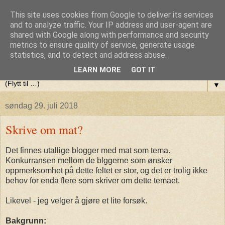
This site uses cookies from Google to deliver its services
Olaf Berlis blogg (var:Terapi,
and to analyze traffic. Your IP address and user-agent are
shared with Google along with performance and security
metrics to ensure quality of service, generate usage
Yoga og litt av hvert)
statistics, and to detect and address abuse.
LEARN MORE
GOT IT
▼
søndag 29. juli 2018
Skrive om mat?
Det finnes utallige blogger med mat som tema.
Konkurransen mellom de blggerne som ønsker
oppmerksomhet på dette feltet er stor, og det er trolig ikke
behov for enda flere som skriver om dette temaet.
Likevel - jeg velger å gjøre et lite forsøk.
Bakgrunn: