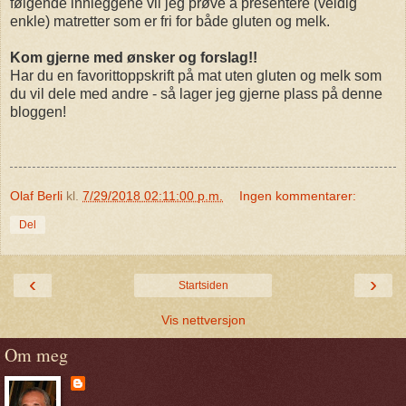
følgende innleggene vil jeg prøve å presentere (veldig
enkle) matretter som er fri for både gluten og melk.
Kom gjerne med ønsker og forslag!!
Har du en favorittoppskrift på mat uten gluten og melk som
du vil dele med andre - så lager jeg gjerne plass på denne
bloggen!
Olaf Berli
kl.
7/29/2018 02:11:00 p.m.
Ingen kommentarer:
Del
‹
›
Startsiden
Vis nettversjon
Om meg