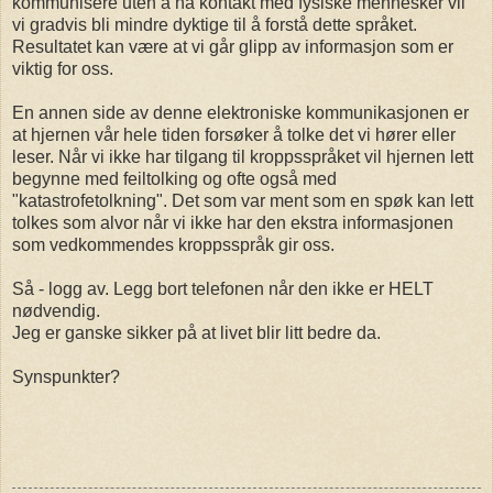
kommunisere uten å ha kontakt med fysiske mennesker vil
vi gradvis bli mindre dyktige til å forstå dette språket.
Resultatet kan være at vi går glipp av informasjon som er
viktig for oss.
En annen side av denne elektroniske kommunikasjonen er
at hjernen vår hele tiden forsøker å tolke det vi hører eller
leser. Når vi ikke har tilgang til kroppsspråket vil hjernen lett
begynne med feiltolking og ofte også med
"katastrofetolkning". Det som var ment som en spøk kan lett
tolkes som alvor når vi ikke har den ekstra informasjonen
som vedkommendes kroppsspråk gir oss.
Så - logg av. Legg bort telefonen når den ikke er HELT
nødvendig.
Jeg er ganske sikker på at livet blir litt bedre da.
Synspunkter?