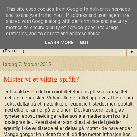
This site uses cookies from Google to deliver its services
Olaf Berlis blogg (var:Terapi,
and to analyze traffic. Your IP address and user-agent are
shared with Google along with performance and security
metrics to ensure quality of service, generate usage
Yoga og litt av hvert)
statistics, and to detect and address abuse.
LEARN MORE
GOT IT
▼
lørdag 7. februar 2015
Mister vi et viktig språk?
Det snakkes en del om mobiltelefonens plass i samspillet
mellom mennesker. Vi har alle sett ellet opplevd at flere som
f. eks. deltar på et møte ikke er egentlig tilstede, men opptatt
med ett eller annet på telefonen. Det kan være lesing av
nyheter, epost, meldinger eller sosiale medier som har fått
førsteprioritet. Resultatet er som oftest at de det gjelder
egentlig ikke er tilstede eller deltar på møtet - de bare er der.
Mange ganger kan dette føre til dårlige møter, irritasjon hos