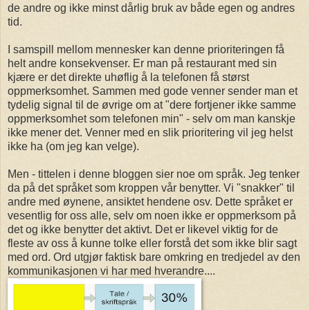
de andre og ikke minst dårlig bruk av både egen og andres
tid.
I samspill mellom mennesker kan denne prioriteringen få
helt andre konsekvenser. Er man på restaurant med sin
kjære er det direkte uhøflig å la telefonen få størst
oppmerksomhet. Sammen med gode venner sender man et
tydelig signal til de øvrige om at "dere fortjener ikke samme
oppmerksomhet som telefonen min" - selv om man kanskje
ikke mener det. Venner med en slik prioritering vil jeg helst
ikke ha (om jeg kan velge).
Men - tittelen i denne bloggen sier noe om språk. Jeg tenker
da på det språket som kroppen vår benytter. Vi "snakker" til
andre med øynene, ansiktet hendene osv. Dette språket er
vesentlig for oss alle, selv om noen ikke er oppmerksom på
det og ikke benytter det aktivt. Det er likevel viktig for de
fleste av oss å kunne tolke eller forstå det som ikke blir sagt
med ord. Ord utgjør faktisk bare omkring en tredjedel av den
kommunikasjonen vi har med hverandre....