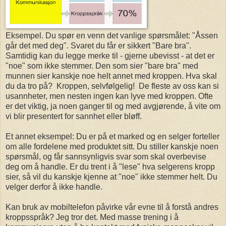
Eksempel. Du spør en venn det vanlige spørsmålet: "Åssen
går det med deg". Svaret du får er sikkert "Bare bra".
Samtidig kan du legge merke til - gjerne ubevisst - at det er
"noe" som ikke stemmer. Den som sier "bare bra" med
munnen sier kanskje noe helt annet med kroppen. Hva skal
du da tro på? Kroppen, selvfølgelig! De fleste av oss kan si
usannheter, men nesten ingen kan lyve med kroppen. Ofte
er det viktig, ja noen ganger til og med avgjørende, å vite om
vi blir presentert for sannhet eller bløff.
Et annet eksempel: Du er på et marked og en selger forteller
om alle fordelene med produktet sitt. Du stiller kanskje noen
spørsmål, og får sannsynligvis svar som skal overbevise
deg om å handle. Er du trent i å "lese" hva selgerens kropp
sier, så vil du kanskje kjenne at "noe" ikke stemmer helt. Du
velger derfor å ikke handle.
Kan bruk av mobiltelefon påvirke vår evne til å forstå andres
kroppsspråk? Jeg tror det. Med masse trening i å