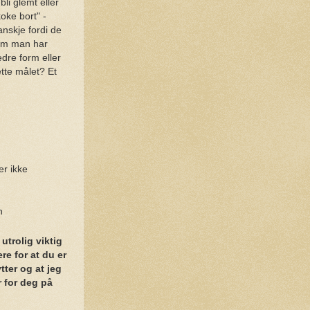
 bli glemt eller
koke bort" -
anskje fordi de
e om man har
dre form eller
tte målet? Et
er ikke
n
utrolig viktig
re for at du er
ytter og at jeg
 for deg på