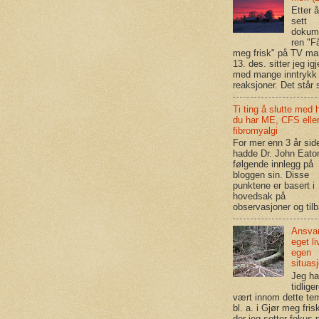
Etter 
sett
dokum
ren "F
meg frisk" på TV m
13. des. sitter jeg igj
med mange inntrykk
reaksjoner. Det står s
Ti ting å slutte med 
du har ME, CFS elle
fibromyalgi
For mer enn 3 år sid
hadde Dr. John Eato
følgende innlegg på
bloggen sin. Disse
punktene er basert i
hovedsak på
observasjoner og tilb
Ansvar
eget li
egen
situas
Jeg ha
tidlige
vært innom dette te
bl. a. i Gjør meg frisk
der jeg setter fokus 