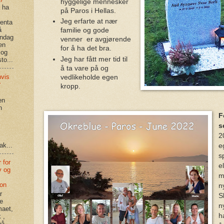
hyggelige mennesker
å ha
på Paros i Hellas.
Jeg erfarte at nær
enta
å
familie og gode
andag
venner er avgjørende
en
for å ha det bra.
 og
Jeg har fått mer tid til
to...
å ta vare på og
hvis
vedlikeholde egen
r
kropp.
en
n
F
s
2
ak...
e
s
 for
e
v og
m
jon
n
r
S
re
n
maet,
h
 ,
på