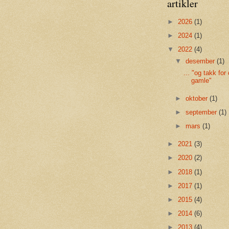
artikler
►
2026
(1)
►
2024
(1)
▼
2022
(4)
▼
desember
(1)
... "og takk for 
gamle"
►
oktober
(1)
►
september
(1)
►
mars
(1)
►
2021
(3)
►
2020
(2)
►
2018
(1)
►
2017
(1)
►
2015
(4)
►
2014
(6)
►
2013
(4)