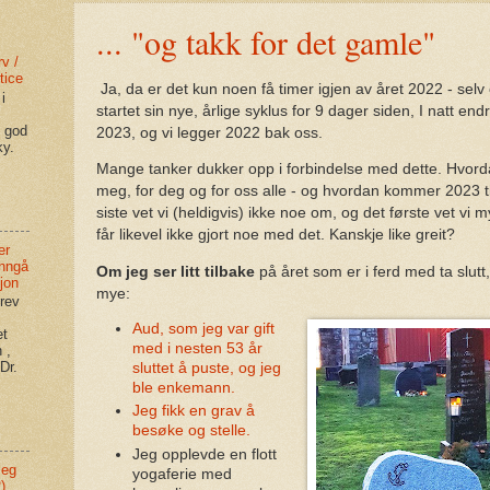
... "og takk for det gamle"
v /
tice
Ja, da er det kun noen få timer igjen av året 2022 - sel
i
startet sin nye, årlige syklus for 9 dager siden, I natt endre
n god
2023, og vi legger 2022 bak oss.
ky.
Mange tanker dukker opp i forbindelse med dette. Hvord
meg, for deg og for oss alle - og hvordan kommer 2023 til
siste vet vi (heldigvis) ikke noe om, og det første vet vi
får likevel ikke gjort noe med det. Kanskje like greit?
er
unngå
Om jeg ser litt tilbake
på året som er i ferd med ta slutt
jon
mye:
rev
Aud, som jeg var gift
et
med i nesten 53 år
 ,
Dr.
sluttet å puste, og jeg
ble enkemann.
Jeg fikk en grav å
besøke og stelle.
Jeg opplevde en flott
meg
yogaferie med
)