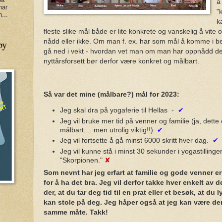
å
har
"
...
k
fleste slike mål både er lite konkrete og vanskelig å vit
nådd eller ikke. Om man f. ex. har som mål å komme i be
py
gå ned i vekt - hvordan vet man om man har oppnådd de
nyttårsforsett bør derfor være konkret og målbart.
Så var det mine (målbare?) mål for 2023:
Jeg skal dra på yogaferie til Hellas -
✔
Jeg vil bruke mer tid på venner og familie (ja, dette 
målbart.... men utrolig viktig!!)
✔
Jeg vil fortsette å gå minst 6000 skritt hver dag.
✔
Jeg vil kunne stå i minst 30 sekunder i yogastillinge
"Skorpionen."
✘
Som nevnt har jeg erfart at familie og gode venner er 
for å ha det bra. Jeg vil derfor takke hver enkelt av de
der, at du tar deg tid til en prat eller et besøk, at du l
kan stole på deg. Jeg håper også at jeg kan være der
samme måte. Takk!