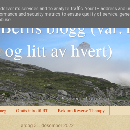
eliver its services and to analyze traffic. Your IP address and 
ormance and security metrics to ensure quality of service, gen
Berlis blogg (var:
abuse.
og litt av hvert)
meg
Gratis intro til RT
Bok om Reverse Therapy
lørdag 31. desember 2022