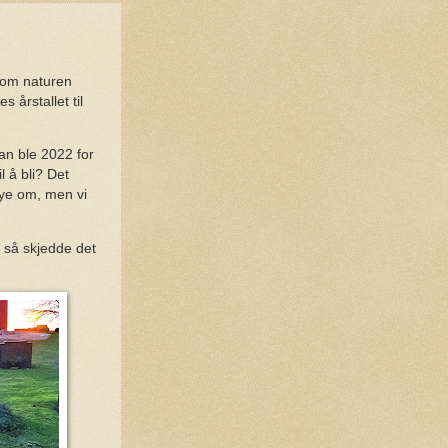
v om naturen
s årstallet til
an ble 2022 for
 å bli? Det
 mye om, men vi
, så skjedde det