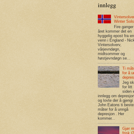
innlegg
Vintersolver
Winter Sols
Fire ganger 
året kommer det en
hyggelig epost fra e
venn i England - Nic
Vintersolverv,
vårjevndøgn,
midtsommer og
høstjevndøgn se...
Ti måt
for å 
depres
Jeg sk
for litt
siden 
innlegg om depresjon
og lovte der å gjengi 
John Eatons ti beste
måter for å unngå
depresjon . Her
kommer...
Gjør 
frisk (2