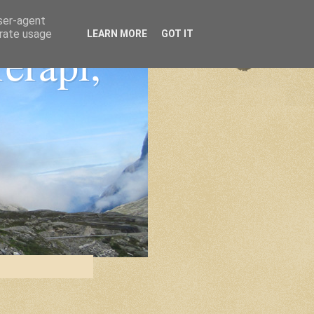
user-agent
erate usage
LEARN MORE
GOT IT
Terapi,