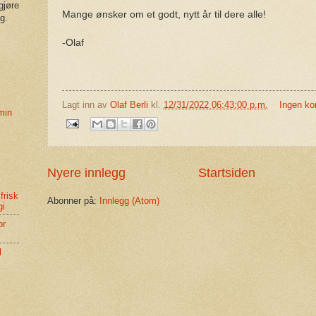
gjøre
Mange ønsker om et godt, nytt år til dere alle!
g.
-Olaf
Lagt inn av
Olaf Berli
kl.
12/31/2022 06:43:00 p.m.
Ingen ko
 min
Nyere innlegg
Startsiden
 frisk
Abonner på:
Innlegg (Atom)
gi
or
l