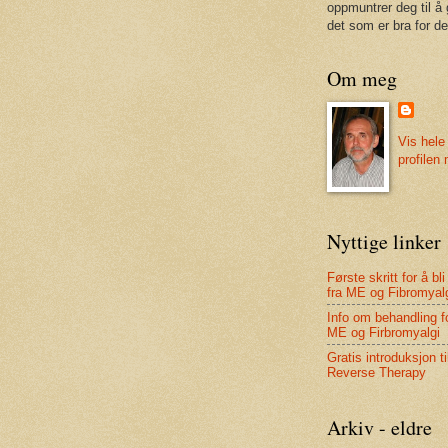
oppmuntrer deg til å 
det som er bra for de
Om meg
Vis hele
profilen
Nyttige linker
Første skritt for å bli
fra ME og Fibromyal
Info om behandling f
ME og Firbromyalgi
Gratis introduksjon ti
Reverse Therapy
Arkiv - eldre