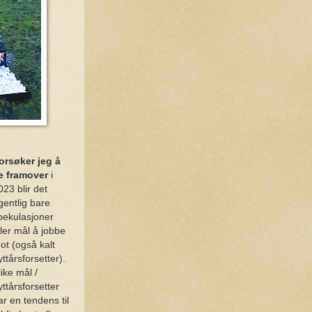
orsøker jeg å
e framover
i
023 blir det
gentlig bare
pekulasjoner
ller mål å jobbe
ot (også kalt
yttårsforsetter).
like mål /
yttårsforsetter
ar en tendens til