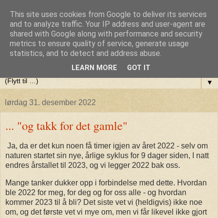
This site uses cookies from Google to deliver its services
Olaf Berlis blogg (var:Terapi,
and to analyze traffic. Your IP address and user-agent are
shared with Google along with performance and security
metrics to ensure quality of service, generate usage
Yoga og litt av hvert)
statistics, and to detect and address abuse.
LEARN MORE
GOT IT
▼
lørdag 31. desember 2022
... "og takk for det gamle"
Ja, da er det kun noen få timer igjen av året 2022 - selv om
naturen startet sin nye, årlige syklus for 9 dager siden, I natt
endres årstallet til 2023, og vi legger 2022 bak oss.
Mange tanker dukker opp i forbindelse med dette. Hvordan
ble 2022 for meg, for deg og for oss alle - og hvordan
kommer 2023 til å bli? Det siste vet vi (heldigvis) ikke noe
om, og det første vet vi mye om, men vi får likevel ikke gjort