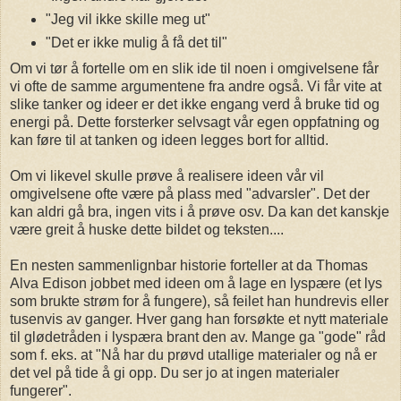
"Jeg vil ikke skille meg ut"
"Det er ikke mulig å få det til"
Om vi tør å fortelle om en slik ide til noen i omgivelsene får
vi ofte de samme argumentene fra andre også. Vi får vite at
slike tanker og ideer er det ikke engang verd å bruke tid og
energi på. Dette forsterker selvsagt vår egen oppfatning og
kan føre til at tanken og ideen legges bort for alltid.
Om vi likevel skulle prøve å realisere ideen vår vil
omgivelsene ofte være på plass med "advarsler". Det der
kan aldri gå bra, ingen vits i å prøve osv. Da kan det kanskje
være greit å huske dette bildet og teksten....
En nesten sammenlignbar historie forteller at da Thomas
Alva Edison jobbet med ideen om å lage en lyspære (et lys
som brukte strøm for å fungere), så feilet han hundrevis eller
tusenvis av ganger. Hver gang han forsøkte et nytt materiale
til glødetråden i lyspæra brant den av. Mange ga "gode" råd
som f. eks. at "Nå har du prøvd utallige materialer og nå er
det vel på tide å gi opp. Du ser jo at ingen materialer
fungerer".