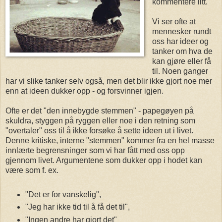
kommentere litt.
Vi ser ofte at
mennesker rundt
oss har ideer og
tanker om hva de
kan gjøre eller få
til. Noen ganger
har vi slike tanker selv også, men det blir ikke gjort noe mer
enn at ideen dukker opp - og forsvinner igjen.
Ofte er det "den innebygde stemmen" - papegøyen på
skuldra, styggen på ryggen eller noe i den retning som
"overtaler" oss til å ikke forsøke å sette ideen ut i livet.
Denne kritiske, interne "stemmen" kommer fra en hel masse
innlærte begrensninger som vi har fått med oss opp
gjennom livet. Argumentene som dukker opp i hodet kan
være som f. ex.
"Det er for vanskelig",
"Jeg har ikke tid til å få det til",
"Ingen andre har gjort det"