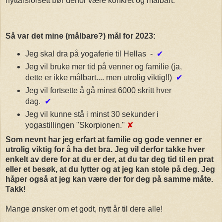
nyttårsforsett bør derfor være konkret og målbart.
Så var det mine (målbare?) mål for 2023:
Jeg skal dra på yogaferie til Hellas -
✔
Jeg vil bruke mer tid på venner og familie (ja,
dette er ikke målbart.... men utrolig viktig!!)
✔
Jeg vil fortsette å gå minst 6000 skritt hver
dag.
✔
Jeg vil kunne stå i minst 30 sekunder i
yogastillingen "Skorpionen."
✘
Som nevnt har jeg erfart at familie og gode venner er
utrolig viktig for å ha det bra. Jeg vil derfor takke hver
enkelt av dere for at du er der, at du tar deg tid til en prat
eller et besøk, at du lytter og at jeg kan stole på deg. Jeg
håper også at jeg kan være der for deg på samme måte.
Takk!
Mange ønsker om et godt, nytt år til dere alle!