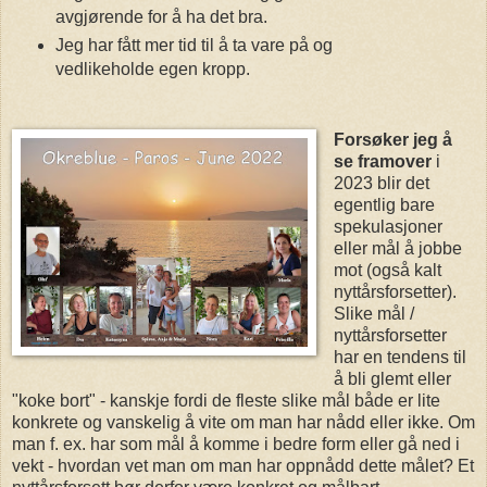
avgjørende for å ha det bra.
Jeg har fått mer tid til å ta vare på og
vedlikeholde egen kropp.
Forsøker jeg å
se framover
i
2023 blir det
egentlig bare
spekulasjoner
eller mål å jobbe
mot (også kalt
nyttårsforsetter).
Slike mål /
nyttårsforsetter
har en tendens til
å bli glemt eller
"koke bort" - kanskje fordi de fleste slike mål både er lite
konkrete og vanskelig å vite om man har nådd eller ikke. Om
man f. ex. har som mål å komme i bedre form eller gå ned i
vekt - hvordan vet man om man har oppnådd dette målet? Et