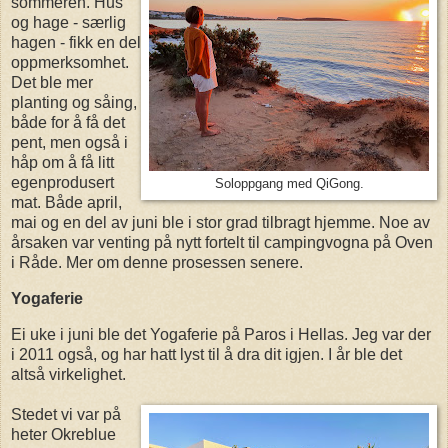
sommeren. Hus
og hage - særlig
hagen - fikk en del
oppmerksomhet.
Det ble mer
planting og såing,
både for å få det
pent, men også i
håp om å få litt
egenprodusert
Soloppgang med QiGong.
mat. Både april,
mai og en del av juni ble i stor grad tilbragt hjemme. Noe av
årsaken var venting på nytt fortelt til campingvogna på Oven
i Råde. Mer om denne prosessen senere.
Yogaferie
Ei uke i juni ble det Yogaferie på Paros i Hellas. Jeg var der
i 2011 også, og har hatt lyst til å dra dit igjen. I år ble det
altså virkelighet.
Stedet vi var på
heter Okreblue