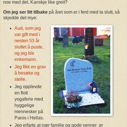
noe med det. Kanskje like greit?
Om jeg ser litt tilbake
på året som er i ferd med ta slutt, så
skjedde det mye:
Aud, som jeg
var gift med i
nesten 53 år
sluttet å puste,
og jeg ble
enkemann.
Jeg fikk en grav
å besøke og
stelle.
Jeg opplevde
en flott
yogaferie med
hyggelige
mennesker på
Paros i Hellas.
Jeg erfarte at nær familie og gode venner er