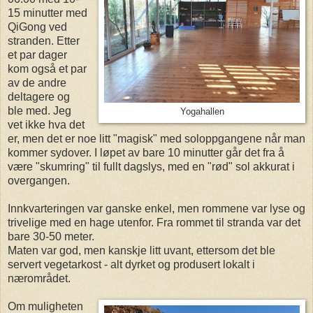
15 minutter med
QiGong ved
stranden. Etter
et par dager
kom også et par
av de andre
deltagere og
ble med. Jeg
Yogahallen
vet ikke hva det
er, men det er noe litt "magisk" med soloppgangene når man
kommer sydover. I løpet av bare 10 minutter går det fra å
være "skumring" til fullt dagslys, med en "rød" sol akkurat i
overgangen.
Innkvarteringen var ganske enkel, men rommene var lyse og
trivelige med en hage utenfor. Fra rommet til stranda var det
bare 30-50 meter.
Maten var god, men kanskje litt uvant, ettersom det ble
servert vegetarkost - alt dyrket og produsert lokalt i
nærområdet.
Om muligheten