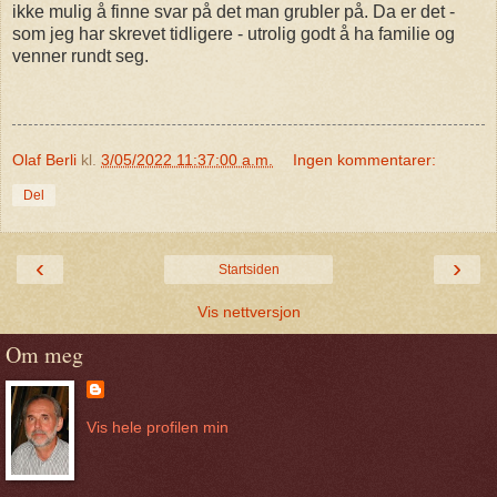
ikke mulig å finne svar på det man grubler på. Da er det -
som jeg har skrevet tidligere - utrolig godt å ha familie og
venner rundt seg.
Olaf Berli
kl.
3/05/2022 11:37:00 a.m.
Ingen kommentarer:
Del
‹
›
Startsiden
Vis nettversjon
Om meg
Vis hele profilen min