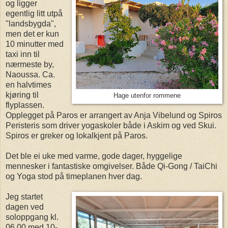
og ligger
egentlig litt utpå
"landsbygda",
men det er kun
10 minutter med
taxi inn til
nærmeste by,
Naoussa. Ca.
en halvtimes
kjøring til
Hage utenfor rommene
flyplassen.
Opplegget på Paros er arrangert av Anja Vibelund og Spiros
Peristeris som driver yogaskoler både i Askim og ved Skui.
Spiros er greker og lokalkjent på Paros.
Det ble ei uke med varme, gode dager, hyggelige
mennesker i fantastiske omgivelser. Både Qi-Gong / TaiChi
og Yoga stod på timeplanen hver dag.
Jeg startet
dagen ved
soloppgang kl.
06.00 med 10-