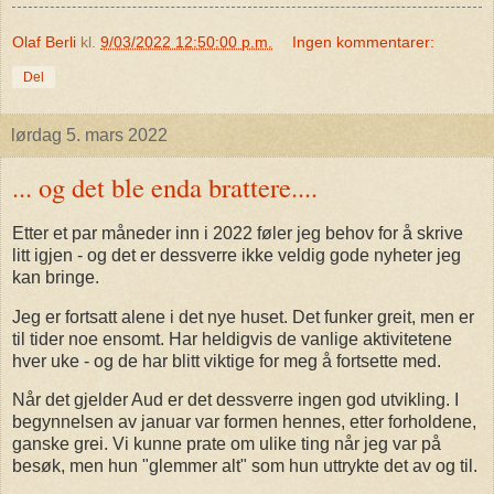
Olaf Berli
kl.
9/03/2022 12:50:00 p.m.
Ingen kommentarer:
Del
lørdag 5. mars 2022
... og det ble enda brattere....
Etter et par måneder inn i 2022 føler jeg behov for å skrive
litt igjen - og det er dessverre ikke veldig gode nyheter jeg
kan bringe.
Jeg er fortsatt alene i det nye huset. Det funker greit, men er
til tider noe ensomt. Har heldigvis de vanlige aktivitetene
hver uke - og de har blitt viktige for meg å fortsette med.
Når det gjelder Aud er det dessverre ingen god utvikling. I
begynnelsen av januar var formen hennes, etter forholdene,
ganske grei. Vi kunne prate om ulike ting når jeg var på
besøk, men hun "glemmer alt" som hun uttrykte det av og til.