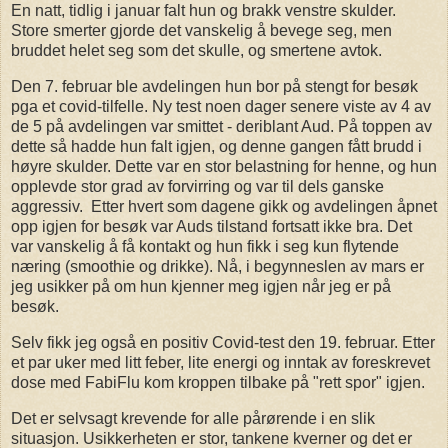
En natt, tidlig i januar falt hun og brakk venstre skulder.
Store smerter gjorde det vanskelig å bevege seg, men
bruddet helet seg som det skulle, og smertene avtok.
Den 7. februar ble avdelingen hun bor på stengt for besøk
pga et covid-tilfelle. Ny test noen dager senere viste av 4 av
de 5 på avdelingen var smittet - deriblant Aud. På toppen av
dette så hadde hun falt igjen, og denne gangen fått brudd i
høyre skulder. Dette var en stor belastning for henne, og hun
opplevde stor grad av forvirring og var til dels ganske
aggressiv. Etter hvert som dagene gikk og avdelingen åpnet
opp igjen for besøk var Auds tilstand fortsatt ikke bra. Det
var vanskelig å få kontakt og hun fikk i seg kun flytende
næring (smoothie og drikke). Nå, i begynneslen av mars er
jeg usikker på om hun kjenner meg igjen når jeg er på
besøk.
Selv fikk jeg også en positiv Covid-test den 19. februar. Etter
et par uker med litt feber, lite energi og inntak av foreskrevet
dose med FabiFlu kom kroppen tilbake på "rett spor" igjen.
Det er selvsagt krevende for alle pårørende i en slik
situasjon. Usikkerheten er stor, tankene kverner og det er