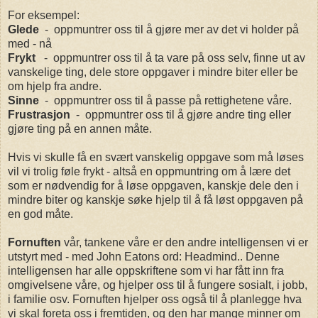
For eksempel:
Glede
- oppmuntrer oss til å gjøre mer av det vi holder på
med - nå
Frykt
- oppmuntrer oss til å ta vare på oss selv, finne ut av
vanskelige ting, dele store oppgaver i mindre biter eller be
om hjelp fra andre.
Sinne
- oppmuntrer oss til å passe på rettighetene våre.
Frustrasjon
- oppmuntrer oss til å gjøre andre ting eller
gjøre ting på en annen måte.
Hvis vi skulle få en svært vanskelig oppgave som må løses
vil vi trolig føle frykt - altså en oppmuntring om å lære det
som er nødvendig for å løse oppgaven, kanskje dele den i
mindre biter og kanskje søke hjelp til å få løst oppgaven på
en god måte.
Fornuften
vår, tankene våre er den andre intelligensen vi er
utstyrt med - med John Eatons ord: Headmind.. Denne
intelligensen har alle oppskriftene som vi har fått inn fra
omgivelsene våre, og hjelper oss til å fungere sosialt, i jobb,
i familie osv. Fornuften hjelper oss også til å planlegge hva
vi skal foreta oss i fremtiden, og den har mange minner om