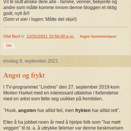
Vil til slutt ønske dere alle - familie, venner, bekjente og
andre som måtte komme innom denne bloggen et riktig
godt, nytt år!!
(Som vi sier i logen: Måtte det skje!)
Olaf Berli
kl.
12/31/2021 10:56:00 p.m.
Ingen kommentarer:
Del
onsdag 8. september 2021
Angst og frykt
I TV-programmet "Lindmo" den 27. september 2019 kom
Morten Harket med en interessant uttalelse i forbindelse
med en artist som følte seg usikker på fremtiden.
"Husk,
angsten
har alltid feil, men
frykten
har alltid rett".
Etter å ha jobbet noen år med å hjelpe folk som "har møtt
veggen" til bl. a. å uttrykke følelser var denne beskrivelsen