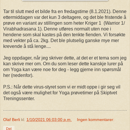
Tar til slutt med et bilde fra en fredagstime (8.1.2021). Denne
ettermiddagen var det kun 3 deltagere, og det ble fristende å
prøve en variant av stillingen som heter Kriger 1 (Warrior 1/
Virabhadrasana 1). Denne utføres normalt uten noe i
hendene som skal kastes på den tenkte fienden. Vi forsøkte
med vekter på ca. 2kg. Det ble plutselig ganske mye mer
krevende å stå lenge....
Jeg oppdager, når jeg skriver dette, at det er et tema som jeg
kan skrive mer om. Om du som leser dette kanskje lurer på
om Yoga kan være noe for deg - legg gjerne inn spørsmål
her (nedenfor).
P.S.: Når dette virus-styret som vi er midt oppe i gir seg vil
det også være mulighet for Yoga prøvetimer på Skiptvet
Treningssenter.
Olaf Berli
kl.
1/10/2021 06:03:00 p.m.
Ingen kommentarer:
Del