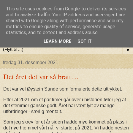
This site uses cookies from Google to deliver its services
Olaf Berlis blogg (var:Terapi,
and to analyze traffic. Your IP address and user-agent are
shared with Google along with performance and security
metrics to ensure quality of service, generate usage
Yoga og litt av hvert)
statistics, and to detect and address abuse.
LEARN MORE
GOT IT
▼
fredag 31. desember 2021
Det året det var så bratt....
Det var vel Øystein Sunde som formulerte dette uttrykket.
Etter at 2021 om et par timer går over i historien føler jeg at
det stemmer ganske godt. Året har vært fylt av mange
utfordringer - særlig mentalt.
Som jeg skrev for et år siden hadde mye kommet på plass i
det nye hjemmet vårt når vi startet på 2021. Vi hadde nesten