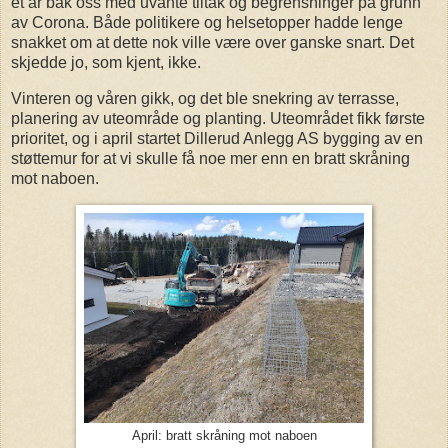
et år bak oss med uvante tiltak og begrensninger på grunn
av Corona. Både politikere og helsetopper hadde lenge
snakket om at dette nok ville være over ganske snart. Det
skjedde jo, som kjent, ikke.
Vinteren og våren gikk, og det ble snekring av terrasse,
planering av uteområde og planting. Uteområdet fikk første
prioritet, og i april startet Dillerud Anlegg AS bygging av en
støttemur for at vi skulle få noe mer enn en bratt skråning
mot naboen.
April: bratt skråning mot naboen