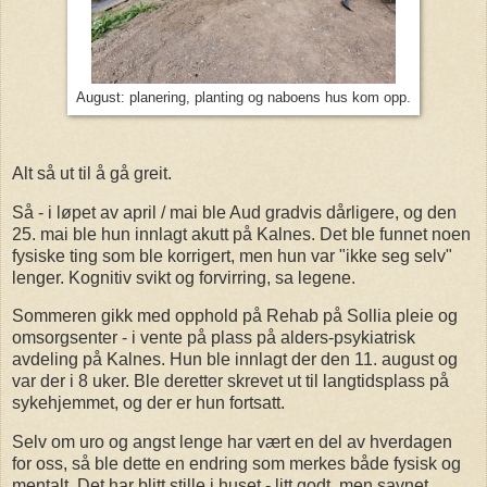
August: planering, planting og naboens hus kom opp.
Alt så ut til å gå greit.
Så - i løpet av april / mai ble Aud gradvis dårligere, og den
25. mai ble hun innlagt akutt på Kalnes. Det ble funnet noen
fysiske ting som ble korrigert, men hun var "ikke seg selv"
lenger. Kognitiv svikt og forvirring, sa legene.
Sommeren gikk med opphold på Rehab på Sollia pleie og
omsorgsenter - i vente på plass på alders-psykiatrisk
avdeling på Kalnes. Hun ble innlagt der den 11. august og
var der i 8 uker. Ble deretter skrevet ut til langtidsplass på
sykehjemmet, og der er hun fortsatt.
Selv om uro og angst lenge har vært en del av hverdagen
for oss, så ble dette en endring som merkes både fysisk og
mentalt. Det har blitt stille i huset - litt godt, men savnet