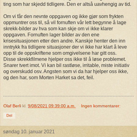
ting som har skjedd tidligere. Den er altså uavhengig av tid.
Om vi får den nevnte oppgaven og ikke gjør som frykten
oppmuntrer oss til, så vil fornuften vår lett begynne å lage
skrekk-bilder av hva som kan skje om vi ikke klarer
oppgaven. Fornuften lager bilder av den ene
krisesituasjonen etter den andre. Kanskje henter den inn
inntrykk fra tidligere situasjoner der vi ikke har klart å leve
opp til de oppskriftene som omgivelsene har gitt oss.
Disse skrekkfilmene hjelper oss ikke til å løse problemet.
Snarer tvert imot. Vi kan bil rastløse, irritable, miste initiativ
og overskudd osv. Angsten som vi da har hjelper oss ikke,
og den har, som Morten Harket sa det, feil.
Olaf Berli
kl.
9/08/2021 09:39:00 a.m.
Ingen kommentarer:
Del
søndag 10. januar 2021