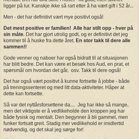
ligger på lur. Kanskje ikke så rart etter å ha vært gift i 52 år...
Men - det har definitivt vært mye positivt også!
Det mest positive er familien! Alle har stilt opp - hver på
sin måte.
Det har gjort utrolig godt, og er definitivt det jeg
kommer til å huske fra dette året.
En stor takk til dere alle
sammen!!
Gode venner og naboer har også bidratt til at situasjonen
har blitt bedre. Det kan være et besøk hos Aud, en prat, et
spørsmål om hvordan det går, osv. Takk til dere også!
Det har også vært positivt å kunne fortsette å jobbe - både
på treningssenteret og med litt data-aktiviteter. Håper at
dette kan fortsette.
Så var det nyttårsforsettene da.... Jeg har ikke så mange,
men det viktigste er å vedlikeholde den kroppen jeg har
både fysisk og mentalt. Den begynner å bli gammel, men
funker fortsatt greit. Stadig mer vedlikehold er imidlertid
nødvendig, og det skal jeg sørge for!