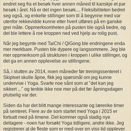
endret seg fra et besøk hver annen måned til kanskje et par
besøk i året. Nå er det ingen besøk.... Fleksibiliteten bedret
seg også, og enkelte stillinger som til å begynne med var
utenfor rekkevidde kunne etter hvert utføres på en ganske
grei måte. Oppmerksomheten på pusten ble også bedre, og
det ble lettere å roe kroppen ned ved hjelp av rolig pust.
Når jeg begynte med TaiChi / QiGong ble endringene enda
mer merkbare. Pusten ble dypere og langsommere. Jeg ble
mer oppmerksom på strukturen i kroppen i ulike stillinger, og
det ga en annen opplevelse av stillingene.
Så, i slutten av 2014, noen måneder før treningssenteret i
Skiptvet skulle åpne, fikk jeg spørsmål om jeg kunne
undervise i Yoga. Svarte noe sånt som at "det kan jeg
sikkert ..." og tenkte ikke noe mer på det før åpningsdagen
plutselig var der.
Siden da har det blitt mange interessante og lærerike timer
på senteret. Flere av de som startet med Yoga i 2015 er
fortsatt med på timene. Det kommer også stadig nye
deltagere - noen har forsøkt Yoga tidligere, andre ikke. Jeg
registrerer at de fleste som er med over en viss tid opplever