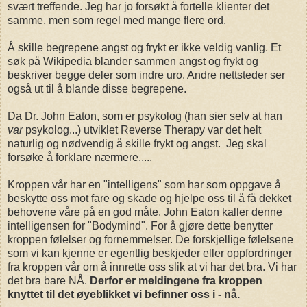
svært treffende. Jeg har jo forsøkt å fortelle klienter det
samme, men som regel med mange flere ord.
Å skille begrepene angst og frykt er ikke veldig vanlig. Et
søk på Wikipedia blander sammen angst og frykt og
beskriver begge deler som indre uro. Andre nettsteder ser
også ut til å blande disse begrepene.
Da Dr. John Eaton, som er psykolog (han sier selv at han
var
psykolog...) utviklet Reverse Therapy var det helt
naturlig og nødvendig å skille frykt og angst. Jeg skal
forsøke å forklare nærmere.....
Kroppen vår har en "intelligens" som har som oppgave å
beskytte oss mot fare og skade og hjelpe oss til å få dekket
behovene våre på en god måte. John Eaton kaller denne
intelligensen for "Bodymind". For å gjøre dette benytter
kroppen følelser og fornemmelser. De forskjellige følelsene
som vi kan kjenne er egentlig beskjeder eller oppfordringer
fra kroppen vår om å innrette oss slik at vi har det bra. Vi har
det bra bare NÅ.
Derfor er meldingene fra kroppen
knyttet til det øyeblikket vi befinner oss i - nå.