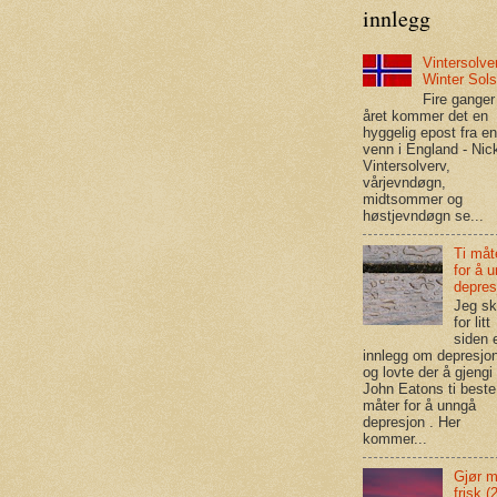
innlegg
Vintersolver
Winter Sols
Fire ganger 
året kommer det en
hyggelig epost fra e
venn i England - Nic
Vintersolverv,
vårjevndøgn,
midtsommer og
høstjevndøgn se...
Ti måt
for å 
depres
Jeg sk
for litt
siden 
innlegg om depresjon
og lovte der å gjengi 
John Eatons ti beste
måter for å unngå
depresjon . Her
kommer...
Gjør 
frisk (2