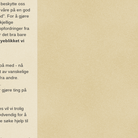
 beskytte oss
e våre på en god
d". For å gjøre
jellige
ppfordringer fra
r det bra bare
yeblikket vi
 på med - nå
t av vanskelige
fra andre.
.
 gjøre ting på
vil vi trolig
ødvendig for å
 søke hjelp til