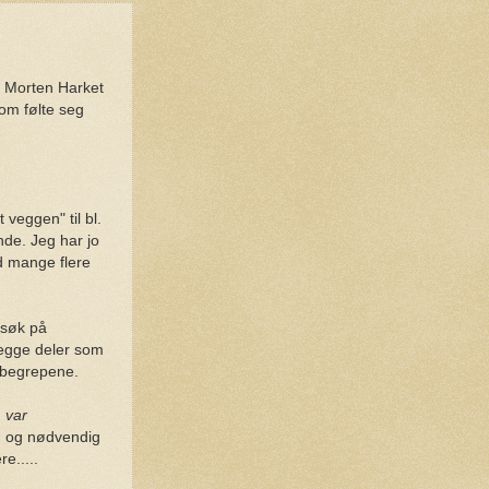
 Morten Harket
som følte seg
.
veggen" til bl.
nde. Jeg har jo
d mange flere
 søk på
begge deler som
e begrepene.
n
var
ig og nødvendig
e.....