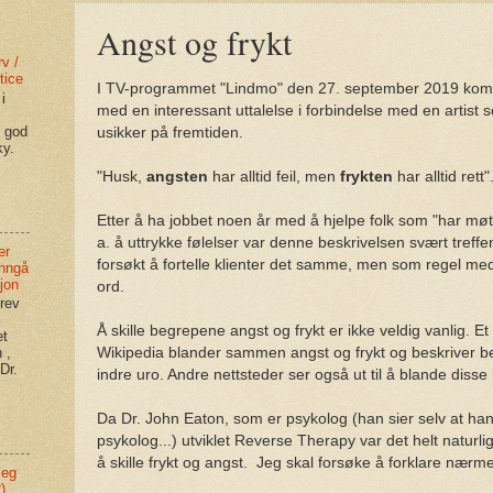
Angst og frykt
v /
tice
I TV-programmet "Lindmo" den 27. september 2019 kom
i
med en interessant uttalelse i forbindelse med en artist 
n god
usikker på fremtiden.
ky.
"Husk,
angsten
har alltid feil, men
frykten
har alltid rett"
Etter å ha jobbet noen år med å hjelpe folk som "har møtt 
a. å uttrykke følelser var denne beskrivelsen svært treffe
er
forsøkt å fortelle klienter det samme, men som regel me
unngå
jon
ord.
rev
Å skille begrepene angst og frykt er ikke veldig vanlig. Et
et
Wikipedia blander sammen angst og frykt og beskriver 
 ,
Dr.
indre uro. Andre nettsteder ser også ut til å blande diss
Da Dr. John Eaton, som er psykolog (han sier selv at ha
psykolog...) utviklet Reverse Therapy var det helt naturl
å skille frykt og angst. Jeg skal forsøke å forklare nærmer
meg
)