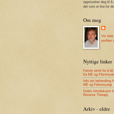
oppmuntrer deg til å 
det som er bra for de
Om meg
Vis hele
profilen
Nyttige linker
Første skritt for å bli
fra ME og Fibromyal
Info om behandling f
ME og Firbromyalgi
Gratis introduksjon ti
Reverse Therapy
Arkiv - eldre