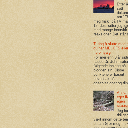
Etter 
sett
dokum
ren "F
meg frisk" på TV m
13. des. sitter jeg igj
med mange inntrykk
reaksjoner. Det står s
Ti ting å slutte med 
du har ME, CFS elle
fibromyalgi
For mer enn 3 år sid
hadde Dr. John Eato
følgende innlegg på
bloggen sin. Disse
punktene er basert i
hovedsak på
observasjoner og tilb
Ansvar
eget li
egen
situas
Jeg ha
tidlige
vært innom dette te
bl. a. i Gjør meg frisk
der jeg setter fokus 