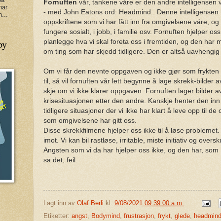
Fornuften
vår, tankene våre er den andre intelligensen v
har
- med John Eatons ord: Headmind.. Denne intelligensen h
...
oppskriftene som vi har fått inn fra omgivelsene våre, og h
fungere sosialt, i jobb, i familie osv. Fornuften hjelper oss
py
planlegge hva vi skal foreta oss i fremtiden, og den har
om ting som har skjedd tidligere. Den er altså uavhengig 
Om vi får den nevnte oppgaven og ikke gjør som frykten
til, så vil fornuften vår lett begynne å lage skrekk-bilder
skje om vi ikke klarer oppgaven. Fornuften lager bilder 
krisesituasjonen etter den andre. Kanskje henter den inn 
tidligere situasjoner der vi ikke har klart å leve opp til de
som omgivelsene har gitt oss.
Disse skrekkfilmene hjelper oss ikke til å løse problemet.
imot. Vi kan bil rastløse, irritable, miste initiativ og overs
Angsten som vi da har hjelper oss ikke, og den har, som
sa det, feil.
Lagt inn av
Olaf Berli
kl.
9/08/2021 09:39:00 a.m.
Etiketter:
angst
,
Bodymind
,
frustrasjon
,
frykt
,
glede
,
headmin