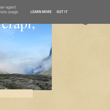
user-agent
erate usage
LEARN MORE
GOT IT
Terapi,