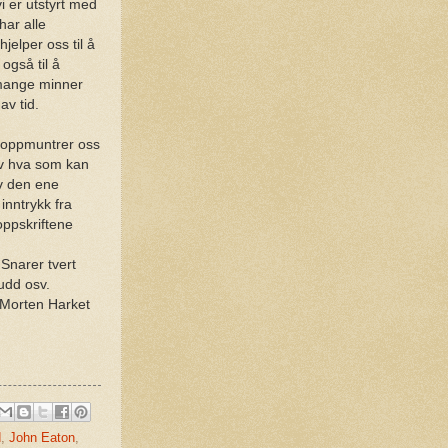
i er utstyrt med
ar alle
jelper oss til å
 også til å
 mange minner
av tid.
 oppmuntrer oss
 av hva som kan
av den ene
inntrykk fra
 oppskriftene
 Snarer tvert
kudd osv.
 Morten Harket
d
,
John Eaton
,