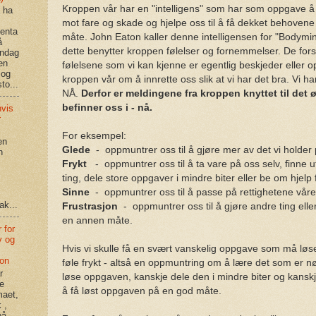
Kroppen vår har en "intelligens" som har som oppgave å
å ha
mot fare og skade og hjelpe oss til å få dekket behoven
enta
måte. John Eaton kaller denne intelligensen for "Bodymin
å
dette benytter kroppen følelser og fornemmelser. De forsk
andag
en
følelsene som vi kan kjenne er egentlig beskjeder eller o
 og
kroppen vår om å innrette oss slik at vi har det bra. Vi ha
to...
NÅ.
Derfor er meldingene fra kroppen knyttet til det ø
befinner oss i - nå.
hvis
r
For eksempel:
en
Glede
- oppmuntrer oss til å gjøre mer av det vi holder
n
Frykt
- oppmuntrer oss til å ta vare på oss selv, finne u
ting, dele store oppgaver i mindre biter eller be om hjelp 
Sinne
- oppmuntrer oss til å passe på rettighetene våre
ak...
Frustrasjon
- oppmuntrer oss til å gjøre andre ting eller
en annen måte.
 for
v og
Hvis vi skulle få en svært vanskelig oppgave som må løses 
jon
føle frykt - altså en oppmuntring om å lære det som er n
r
løse oppgaven, kanskje dele den i mindre biter og kanskje
re
å få løst oppgaven på en god måte.
maet,
 ,
på