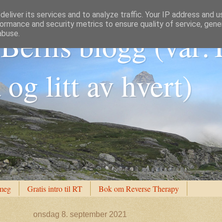
eliver its services and to analyze traffic. Your IP address and 
ormance and security metrics to ensure quality of service, gen
Berlis blogg (var:
abuse.
og litt av hvert)
meg
Gratis intro til RT
Bok om Reverse Therapy
onsdag 8. september 2021