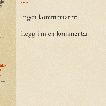
gjøre
sinne
g.
Ingen kommentarer:
Legg inn en kommentar
 min
 frisk
gi
or
l